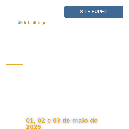
SITE FUPEC
Realização:
TRABALHOS
CIENTÍFICOS​
CONGRESSO CIRURGIA
ANO 2025​
Evidências Cirúrgicas - Passado,
Presente e Futuro.
01, 02 e 03 de maio de
2025